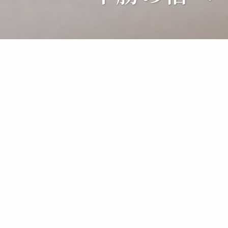
TIME PASSES
時と風、
広い畑や、牧場の中に、
音と熱。
IN NATURE.
緑の中に、続く道。
有るものと、
昇る太陽と、沈む太陽。
無いもの。
自然の時と共に。
真っ暗な夜と、満天の星、月。
北海道十勝の
木漏れ日、小鳥のさえずり、
空と大地の間に。
木々のざわめき、
薪ストーブのぬくもり……
北海道十勝の季節の中へ。