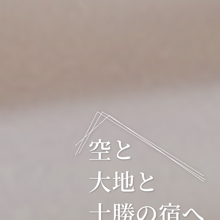
空と
大地と
十勝の宿へ